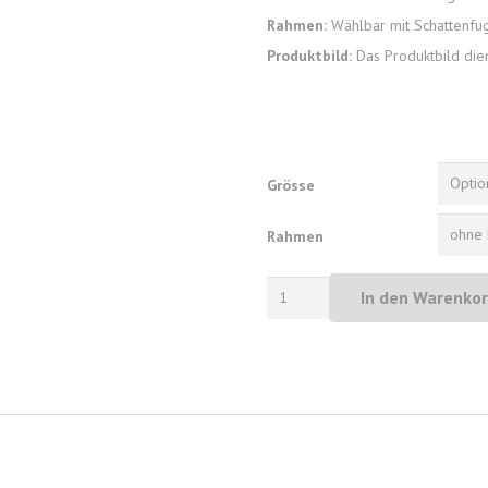
Rahmen:
Wählbar mit Schattenfuge
Produktbild:
Das Produktbild dien
Grösse
Rahmen
Tired
In den Warenko
|
FineArt
Canvas
Print
Menge