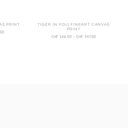
AS PRINT
TIGER IN YOU| FINEART CANVAS
PRINT
Preisspanne:
00
Preisspanne:
CHF
166.00
–
CHF
547.00
CHF 166.00
CHF 166.00
bis
bis
CHF 547.00
CHF 547.00