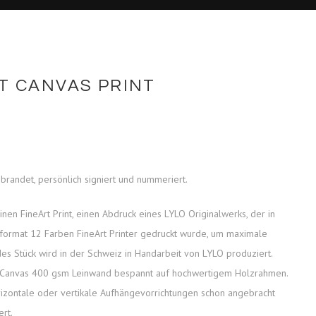
RT CANVAS PRINT
Preisspanne:
CHF 166.00
bis
CHF 547.00
randet, persönlich signiert und nummeriert.
inen FineArt Print, einen Abdruck eines LYLO Originalwerks, der in
sformat 12 Farben FineArt Printer gedruckt wurde, um maximale
des Stück wird in der Schweiz in Handarbeit von LYLO produziert.
 Canvas 400 gsm Leinwand bespannt auf hochwertigem Holzrahmen.
izontale oder vertikale Aufhängevorrichtungen schon angebracht
rt.