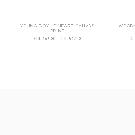
YOUNG BOY | FINEART CANVAS
WOODM
PRINT
Preisspanne:
CHF
166.00
–
CHF
547.00
C
CHF 166.00
bis
CHF 547.00