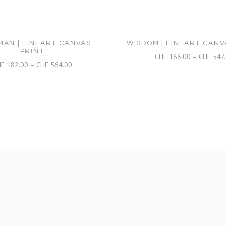
AN | FINEART CANVAS
WISDOM | FINEART CANV
PRINT
CHF
166.00
–
CHF
547.
Preisspanne:
HF
182.00
–
CHF
564.00
CHF 182.00
bis
CHF 564.00