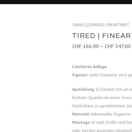
CANVAS (LEINWAND)
,
FINEARTPRINT
TIRED | FINEA
CHF
166.00
–
CHF
547.00
Limitierte Auflage
Signiert:
Jedes Exemplar wird geb
Ausführung:
Es handelt sich um e
höchster Qualität mit einem Gros
Farbbrillanz zu gewährleisten. Je
Material
: Hahnemühle Daguerre
Montage:
Je nach Größe sind hor
oder werden ansonsten mitgeliefe