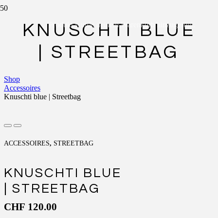
Produkt
wurde deinem Warenkorb hinzugefügt.
KNUSCHTI BLUE
| STREETBAG
Shop
Accessoires
Knuschti blue | Streetbag
ACCESSOIRES
,
STREETBAG
KNUSCHTI BLUE
| STREETBAG
CHF
120.00