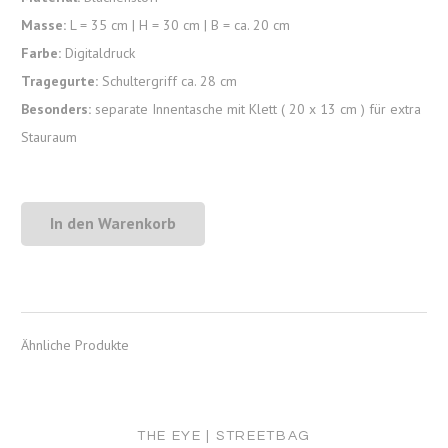
Masse:
L = 35 cm | H = 30 cm | B = ca. 20 cm
Farbe:
Digitaldruck
Tragegurte:
Schultergriff ca. 28 cm
Besonders:
separate Innentasche mit Klett ( 20 x 13 cm ) für extra
Stauraum
In den Warenkorb
Knuschti
blue
II
| Streetbag
Ähnliche Produkte
Menge
THE EYE | STREETBAG